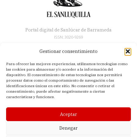
Portal digital de Sanlúcar de Barrameda
ISSN: 3020-9269
Gestionar consentimiento
Secciones
Para ofrecer las mejores experiencias, utilizamos tecnologías como
Artículos
las cookies para almacenar y/o acceder a la información del
Semana Santa
dispositivo. El consentimiento de estas tecnologías nos permitirá
procesar datos como el comportamiento de navegación o las
Nosotros
identificaciones únicas en este sitio. No consentir o retirar el
consentimiento, puede afectar negativamente a ciertas
Acerca de
características y funciones.
Contacto
Política de privacidad
Aceptar
Aviso legal
Política de cookies (UE)
Denegar