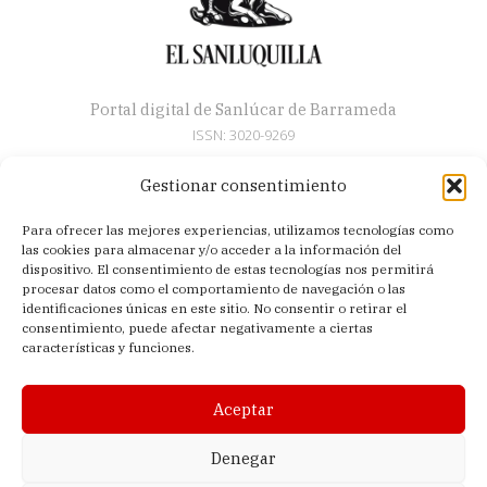
Portal digital de Sanlúcar de Barrameda
ISSN: 3020-9269
Gestionar consentimiento
Secciones
Para ofrecer las mejores experiencias, utilizamos tecnologías como
Artículos
las cookies para almacenar y/o acceder a la información del
Semana Santa
dispositivo. El consentimiento de estas tecnologías nos permitirá
procesar datos como el comportamiento de navegación o las
Nosotros
identificaciones únicas en este sitio. No consentir o retirar el
consentimiento, puede afectar negativamente a ciertas
Acerca de
características y funciones.
Contacto
Política de privacidad
Aceptar
Aviso legal
Política de cookies (UE)
Denegar