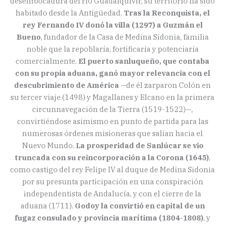
desembocadura del río Guadalquivir, su territorio ha sido
habitado desde la Antigüedad.
Tras la Reconquista, el
rey Fernando IV donó la villa (1297) a Guzmán el
Bueno
, fundador de la Casa de Medina Sidonia, familia
noble que la repoblaría, fortificaría y potenciaría
comercialmente.
El puerto sanluqueño, que contaba
con su propia aduana, ganó mayor relevancia con el
descubrimiento de América
—de él zarparon Colón en
su tercer viaje (1498) y Magallanes y Elcano en la primera
circunnavegación de la Tierra (1519-1522)—,
convirtiéndose asimismo en punto de partida para las
numerosas órdenes misioneras que salían hacia el
Nuevo Mundo.
La prosperidad de Sanlúcar se vio
truncada con su reincorporación a la Corona (1645)
,
como castigo del rey Felipe IV al duque de Medina Sidonia
por su presunta participación en una conspiración
independentista de Andalucía, y con el cierre de la
aduana (1711).
Godoy la convirtió en capital de un
fugaz consulado y provincia marítima (1804-1808)
, y