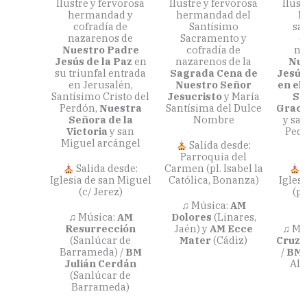
Ilustre y fervorosa
Ilustre y fervorosa
Ilust
hermandad y
hermandad del
h
cofradía de
Santísimo
sa
nazarenos de
Sacramento y
c
Nuestro Padre
cofradía de
na
Jesús de la Paz
en
nazarenos de la
Nue
su triunfal entrada
Sagrada Cena de
Jesús
en Jerusalén,
Nuestro Señor
en el
Santísimo Cristo del
Jesucristo
y María
Sa
Perdón,
Nuestra
Santísima del Dulce
Graci
Señora de la
Nombre
y sa
Victoria
y san
Pedr
Miguel arcángel
Salida desde:
Parroquia del
Salida desde:
Carmen (pl. Isabel la
S
Iglesia de san Miguel
Católica, Bonanza)
Igles
(c/ Jerez)
(pl
♫ Música:
AM
♫ Música:
AM
Dolores
(Linares,
Resurrección
Jaén) y
AM Ecce
♫ Mú
(Sanlúcar de
Mater
(Cádiz)
Cruz
(
Barrameda) /
BM
/
BM 
Julián Cerdán
Alg
(Sanlúcar de
Barrameda)