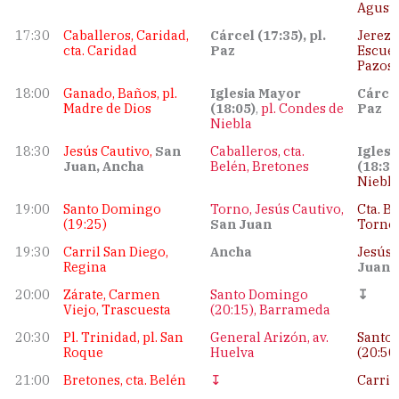
Agust
17:30
Caballeros, Caridad,
Cárcel (17:35), pl.
Jerez,
cta. Caridad
Paz
Escuel
Pazos
18:00
Ganado, Baños, pl.
Iglesia Mayor
Cárcel
Madre de Dios
(18:05)
,
pl. Condes de
Paz
Niebla
18:30
Jesús Cautivo,
San
Caballeros, cta.
Igles
Juan, Ancha
Belén, Bretones
(18:35
Niebla
19:00
Santo Domingo
Torno, Jesús Cautivo,
Cta. B
(19:25)
San Juan
Torno
19:30
Carril San Diego,
Ancha
Jesús 
Regina
Juan,
20:00
Zárate, Carmen
Santo Domingo
↧
Viejo, Trascuesta
(20:15), Barrameda
20:30
Pl. Trinidad, pl. San
General Arizón, av.
Santo
Roque
Huelva
(20:50
21:00
Bretones, cta. Belén
↧
Carril