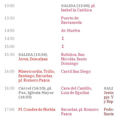
13:00
SALIDA (13:00)
, pl.
Isabel la Católica
13:30
Puerto de
Barrameda
14:00
Av. Huelva
14:30
↧
15:00
↧
15:30
SALIDA (15:30)
,
Rubiños, San
Jerez, Descalzas
Nicolás, Santo
Domingo
16:00
Misericordia, Trillo,
Carril San Diego
Santiago, Escuelas,
pl. Romero Pazos
16:30
Cárcel (16:35), pl.
Cava del Castillo,
SALID
Paz, Iglesia Mayor
Luis de Eguílaz
Jesús 
(16:55)
pje. V
y Espe
17:00
Pl. Condes de Niebla
Escuelas, pl. Romero
Pedro 
Pazos
Santa 