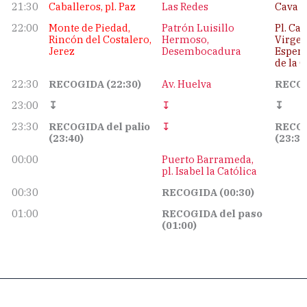
21:30
Caballeros, pl. Paz
Las Redes
Cava d
22:00
Monte de Piedad,
Patrón Luisillo
Pl. Cast
Rincón del Costalero,
Hermoso,
Virgen
Jerez
Desembocadura
Espera
de la 
22:30
RECOGIDA (22:30)
Av. Huelva
RECOG
23:00
↧
↧
↧
23:30
RECOGIDA del palio
↧
RECOG
(23:40)
(23:30
00:00
Puerto Barrameda,
pl. Isabel la Católica
00:30
RECOGIDA (00:30)
01:00
RECOGIDA del paso
(01:00)