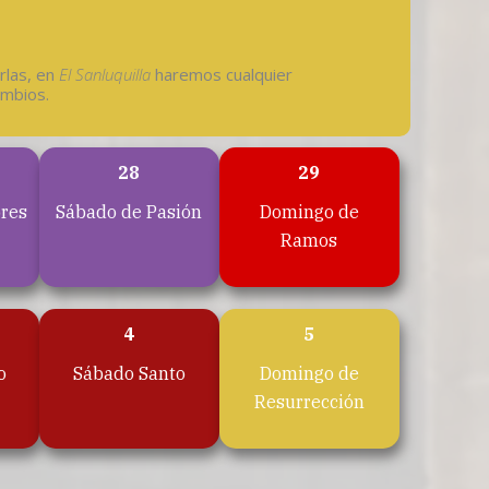
rlas, en
El Sanluquilla
haremos cualquier
ambios.
28
29
ores
Sábado de Pasión
Domingo de
Ramos
4
5
o
Sábado Santo
Domingo de
Resurrección