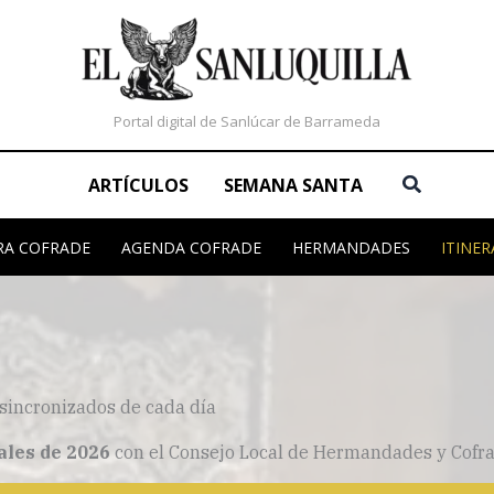
Portal digital de Sanlúcar de Barrameda
Buscar
ARTÍCULOS
SEMANA SANTA
RA COFRADE
AGENDA COFRADE
HERMANDADES
ITINER
 sincronizados de cada día
iales de 2026
con el Consejo Local de Hermandades y Cofra