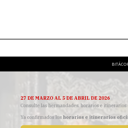
Ir
al
contenido
BITÁCO
27 DE MARZO AL 5 DE ABRIL DE 2026
Consulte las hermandades, horarios e itinerarios
Ya confirmados los
horarios e itinerarios ofic