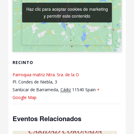
Haz clic para aceptar cookies de marketing
Haz clic para aceptar cookies de marketing
y permitir este contenido
y permitir este contenido
RECINTO
Parroquia matriz Ntra. Sra. de la O
Pl. Condes de Niebla, 3
Sanlúcar de Barrameda
,
Cádiz
11540
Spain
+
Google Map
Eventos Relacionados