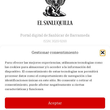
Portal digital de Sanlúcar de Barrameda
ISSN: 3020-9269
Gestionar consentimiento
Secciones
Para ofrecer las mejores experiencias, utilizamos tecnologías como
Artículos
las cookies para almacenar y/o acceder a la información del
Semana Santa
dispositivo. El consentimiento de estas tecnologías nos permitirá
procesar datos como el comportamiento de navegación o las
Nosotros
identificaciones únicas en este sitio. No consentir o retirar el
consentimiento, puede afectar negativamente a ciertas
Acerca de
características y funciones.
Contacto
Política de privacidad
Aceptar
Aviso legal
Política de cookies (UE)