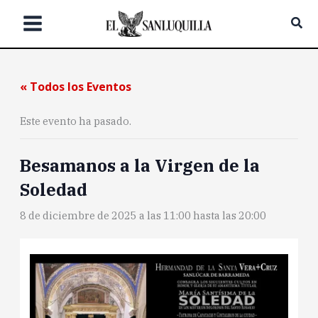
Ir
Bus
al
contenido
« Todos los Eventos
Este evento ha pasado.
Besamanos a la Virgen de la
Soledad
8 de diciembre de 2025 a las 11:00
hasta las
20:00