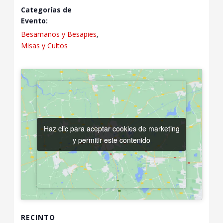
Categorías de
Evento:
Besamanos y Besapies
,
Misas y Cultos
Haz clic para aceptar cookies de marketing
Haz clic para aceptar cookies de marketing
y permitir este contenido
y permitir este contenido
RECINTO