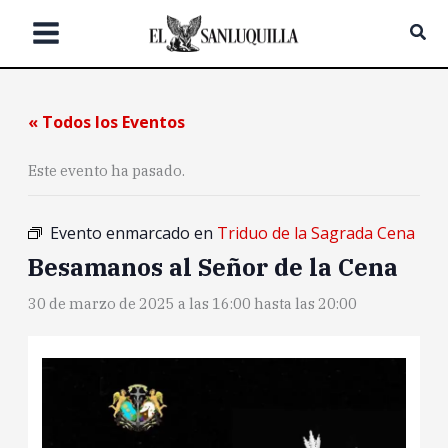
Ir
Bus
al
contenido
« Todos los Eventos
Este evento ha pasado.
Evento enmarcado en
Triduo de la Sagrada Cena
Besamanos al Señor de la Cena
30 de marzo de 2025 a las 16:00
hasta las
20:00