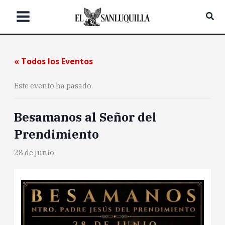
Ir
Bus
al
contenido
« Todos los Eventos
Este evento ha pasado.
Besamanos al Señor del
Prendimiento
28 de junio