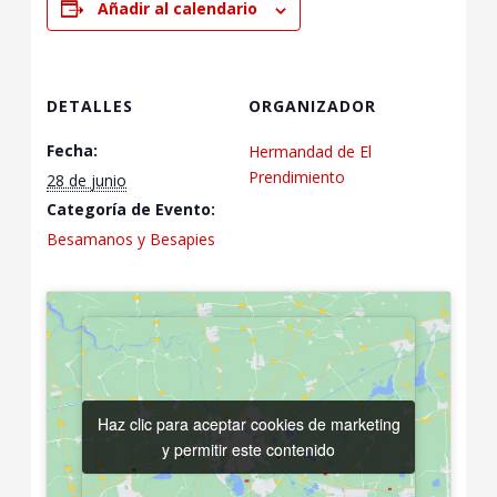
Añadir al calendario
DETALLES
ORGANIZADOR
Fecha:
Hermandad de El
Prendimiento
28 de junio
Categoría de Evento:
Besamanos y Besapies
Haz clic para aceptar cookies de marketing
Haz clic para aceptar cookies de marketing
y permitir este contenido
y permitir este contenido