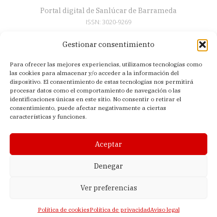
Portal digital de Sanlúcar de Barrameda
ISSN: 3020-9269
Gestionar consentimiento
Secciones
Para ofrecer las mejores experiencias, utilizamos tecnologías como
Artículos
las cookies para almacenar y/o acceder a la información del
Semana Santa
dispositivo. El consentimiento de estas tecnologías nos permitirá
procesar datos como el comportamiento de navegación o las
Nosotros
identificaciones únicas en este sitio. No consentir o retirar el
consentimiento, puede afectar negativamente a ciertas
Acerca de
características y funciones.
Contacto
Política de privacidad
Aceptar
Aviso legal
Política de cookies (UE)
Denegar
Ver preferencias
© 2026 El Sanluquilla | Editado en Sanlúcar de Barrameda (Cádiz,
España) |
Lagomedia Digital
Política de cookies
Política de privacidad
Aviso legal