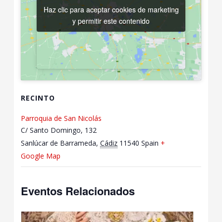
Haz clic para aceptar cookies de marketing
Haz clic para aceptar cookies de marketing
y permitir este contenido
y permitir este contenido
RECINTO
Parroquia de San Nicolás
C/ Santo Domingo, 132
Sanlúcar de Barrameda
,
Cádiz
11540
Spain
+
Google Map
Eventos Relacionados