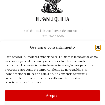
Portal digital de Sanlúcar de Barrameda
ISSN: 3020-9269
Gestionar consentimiento
Secciones
Para ofrecer las mejores experiencias, utilizamos tecnologías como
Artículos
las cookies para almacenar y/o acceder a la información del
Semana Santa
dispositivo. El consentimiento de estas tecnologías nos permitirá
procesar datos como el comportamiento de navegación o las
Nosotros
identificaciones únicas en este sitio. No consentir o retirar el
consentimiento, puede afectar negativamente a ciertas
Acerca de
características y funciones.
Contacto
Política de privacidad
Aceptar
Aviso legal
Política de cookies (UE)