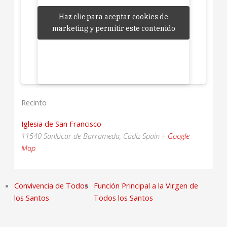
Haz clic para aceptar cookies de
Haz clic para aceptar cookies de
marketing y permitir este contenido
marketing y permitir este contenido
Recinto
Iglesia de San Francisco
11540 Sanlúcar de Barrameda, Cádiz
Spain
+ Google
Map
Convivencia de Todos
Función Principal a la Virgen de
los Santos
Todos los Santos