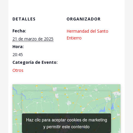
DETALLES
ORGANIZADOR
Fecha:
Hermandad del Santo
Entierro
21 de marzo de 2025
Hora:
20:45
Categoría de Evento:
Otros
Haz clic para aceptar cookies de marketing
Haz clic para aceptar cookies de marketing
y permitir este contenido
y permitir este contenido