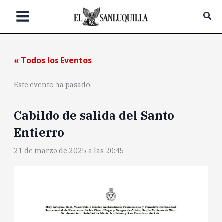
Ir
Bus
al
contenido
« Todos los Eventos
Este evento ha pasado.
Cabildo de salida del Santo
Entierro
21 de marzo de 2025 a las 20:45