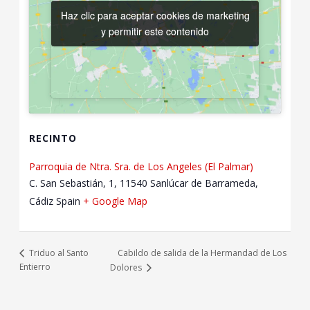
Haz clic para aceptar cookies de marketing
Haz clic para aceptar cookies de marketing
y permitir este contenido
y permitir este contenido
RECINTO
Parroquia de Ntra. Sra. de Los Angeles (El Palmar)
C. San Sebastián, 1, 11540 Sanlúcar de Barrameda,
Cádiz
Spain
+ Google Map
Cabildo de salida de la Hermandad de Los
Triduo al Santo
Entierro
Dolores