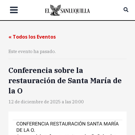
Ir
Bus
al
contenido
« Todos los Eventos
Este evento ha pasado.
Conferencia sobre la
restauración de Santa María de
la O
12 de diciembre de 2025 a las 20:00