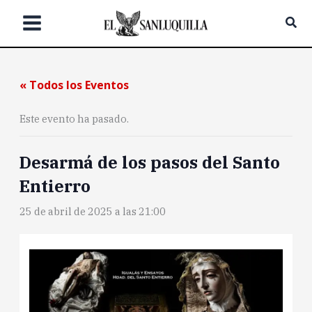
Ir
Bus
al
contenido
« Todos los Eventos
Este evento ha pasado.
Desarmá de los pasos del Santo
Entierro
25 de abril de 2025 a las 21:00