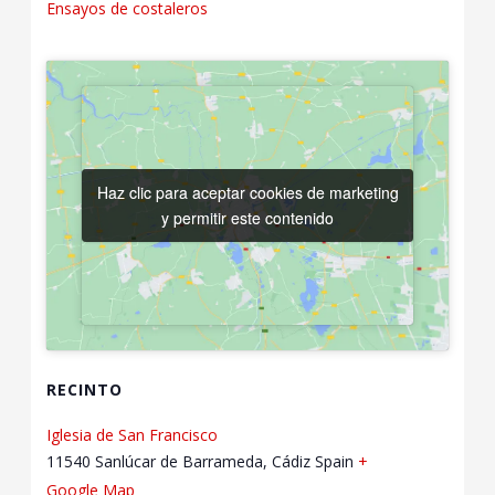
Ensayos de costaleros
Haz clic para aceptar cookies de marketing
Haz clic para aceptar cookies de marketing
y permitir este contenido
y permitir este contenido
RECINTO
Iglesia de San Francisco
11540 Sanlúcar de Barrameda, Cádiz
Spain
+
Google Map