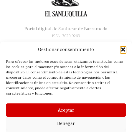
Portal digital de Sanlúcar de Barrameda
ISSN: 3020-9269
Gestionar consentimiento
Secciones
Para ofrecer las mejores experiencias, utilizamos tecnologías como
Artículos
las cookies para almacenar y/o acceder a la información del
Semana Santa
dispositivo. El consentimiento de estas tecnologías nos permitirá
procesar datos como el comportamiento de navegación o las
Nosotros
identificaciones únicas en este sitio. No consentir o retirar el
consentimiento, puede afectar negativamente a ciertas
Acerca de
características y funciones.
Contacto
Política de privacidad
Aceptar
Aviso legal
Política de cookies (UE)
Denegar