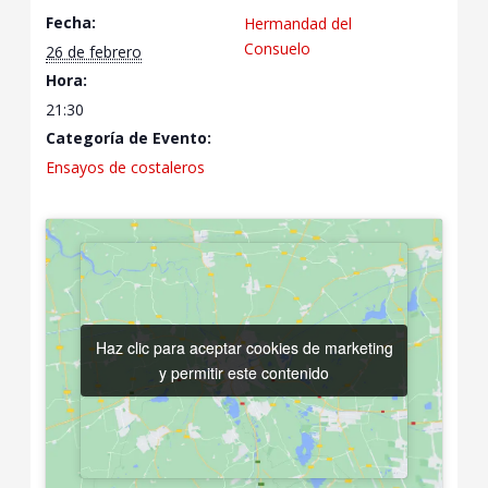
Fecha:
Hermandad del
Consuelo
26 de febrero
Hora:
21:30
Categoría de Evento:
Ensayos de costaleros
Haz clic para aceptar cookies de marketing
Haz clic para aceptar cookies de marketing
y permitir este contenido
y permitir este contenido