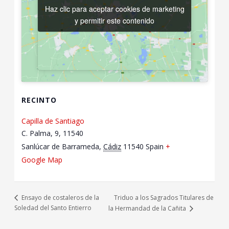
Haz clic para aceptar cookies de marketing
Haz clic para aceptar cookies de marketing
y permitir este contenido
y permitir este contenido
RECINTO
Capilla de Santiago
C. Palma, 9, 11540
Sanlúcar de Barrameda
,
Cádiz
11540
Spain
+
Google Map
Triduo a los Sagrados Titulares de
Ensayo de costaleros de la
Soledad del Santo Entierro
la Hermandad de la Cañita