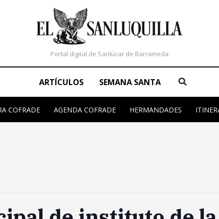
Portal digital de Sanlúcar de Barrameda
Buscar
ARTÍCULOS
SEMANA SANTA
RA COFRADE
AGENDA COFRADE
HERMANDADES
ITINER
ipal de instituto de l