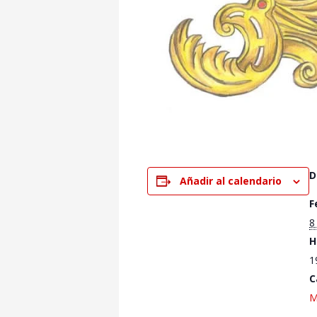
D
Añadir al calendario
F
8
H
1
C
M