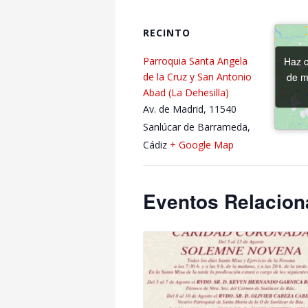
RECINTO
Haz c
Haz c
Parroquia Santa Angela
de m
de m
de la Cruz y San Antonio
Abad (La Dehesilla)
Av. de Madrid, 11540
Sanlúcar de Barrameda,
Cádiz
+ Google Map
Eventos Relacio