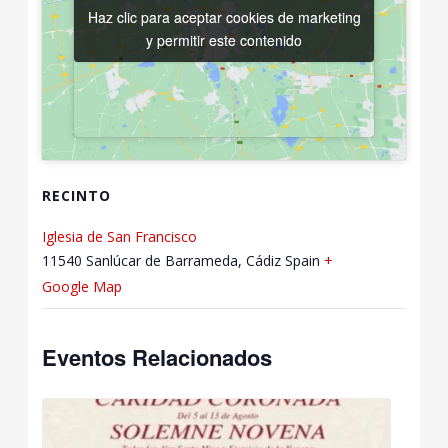
Haz clic para aceptar cookies de marketing
Haz clic para aceptar cookies de marketing
y permitir este contenido
y permitir este contenido
RECINTO
Iglesia de San Francisco
11540 Sanlúcar de Barrameda, Cádiz
Spain
+
Google Map
Eventos Relacionados