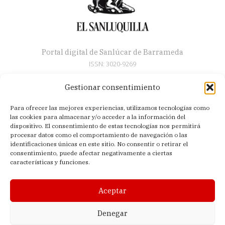
Portal digital de Sanlúcar de Barrameda
ISSN: 3020-9269
Gestionar consentimiento
Secciones
Para ofrecer las mejores experiencias, utilizamos tecnologías como
Artículos
las cookies para almacenar y/o acceder a la información del
Semana Santa
dispositivo. El consentimiento de estas tecnologías nos permitirá
procesar datos como el comportamiento de navegación o las
Nosotros
identificaciones únicas en este sitio. No consentir o retirar el
consentimiento, puede afectar negativamente a ciertas
Acerca de
características y funciones.
Contacto
Política de privacidad
Aceptar
Aviso legal
Política de cookies (UE)
Denegar