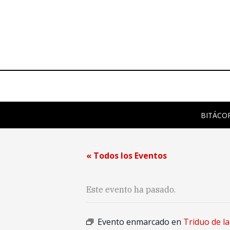
Ir
al
contenido
BITÁCO
« Todos los Eventos
Este evento ha pasado.
Evento enmarcado en
Triduo de l