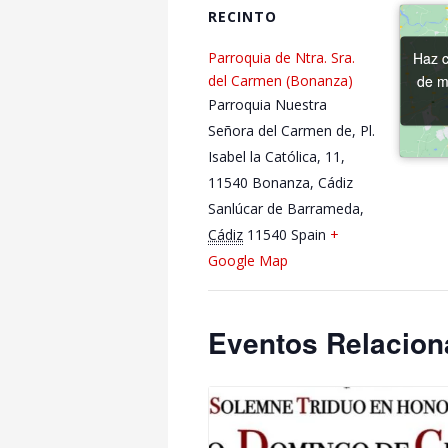
RECINTO
Haz c
Haz c
Parroquia de Ntra. Sra.
de m
de m
del Carmen (Bonanza)
Parroquia Nuestra
Señora del Carmen de, Pl.
Isabel la Católica, 11,
11540 Bonanza, Cádiz
Sanlúcar de Barrameda
,
Cádiz
11540
Spain
+
Google Map
Eventos Relacio