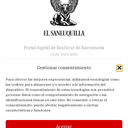
Portal digital de Sanlúcar de Barrameda
ISSN: 3020-9269
Gestionar consentimiento
Secciones
Para ofrecer las mejores experiencias, utilizamos tecnologías como
Artículos
las cookies para almacenar y/o acceder a la información del
Semana Santa
dispositivo. El consentimiento de estas tecnologías nos permitirá
procesar datos como el comportamiento de navegación o las
Nosotros
identificaciones únicas en este sitio. No consentir o retirar el
consentimiento, puede afectar negativamente a ciertas
Acerca de
características y funciones.
Contacto
Política de privacidad
Aceptar
Aviso legal