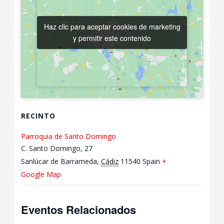
Haz clic para aceptar cookies de marketing
Haz clic para aceptar cookies de marketing
y permitir este contenido
y permitir este contenido
RECINTO
Parroquia de Santo Domingo
C. Santo Domingo, 27
Sanlúcar de Barrameda
,
Cádiz
11540
Spain
+
Google Map
Eventos Relacionados