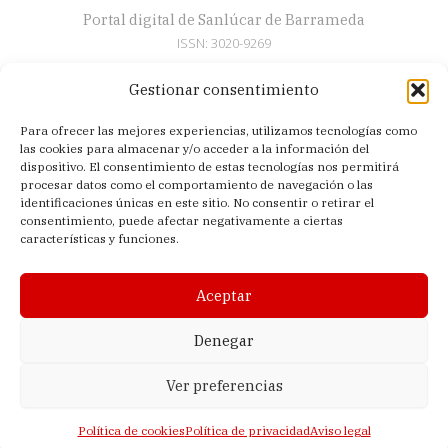
Portal digital de Sanlúcar de Barrameda
ISSN: 3020-9269
Gestionar consentimiento
Secciones
Para ofrecer las mejores experiencias, utilizamos tecnologías como
Artículos
las cookies para almacenar y/o acceder a la información del
Semana Santa
dispositivo. El consentimiento de estas tecnologías nos permitirá
procesar datos como el comportamiento de navegación o las
Nosotros
identificaciones únicas en este sitio. No consentir o retirar el
consentimiento, puede afectar negativamente a ciertas
Acerca de
características y funciones.
Contacto
Política de privacidad
Aceptar
Aviso legal
Política de cookies (UE)
Denegar
Ver preferencias
© 2026 El Sanluquilla | Editado en Sanlúcar de Barrameda (Cádiz,
España) |
Lagomedia Digital
Política de cookies
Política de privacidad
Aviso legal