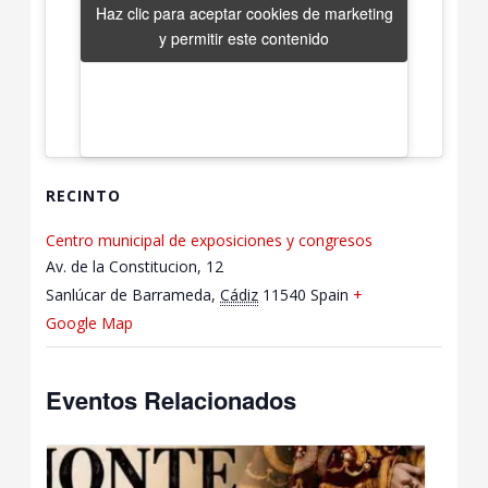
Haz clic para aceptar cookies de marketing
Haz clic para aceptar cookies de marketing
y permitir este contenido
y permitir este contenido
RECINTO
Centro municipal de exposiciones y congresos
Av. de la Constitucion, 12
Sanlúcar de Barrameda
,
Cádiz
11540
Spain
+
Google Map
Eventos Relacionados