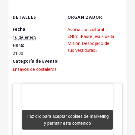
DETALLES
ORGANIZADOR
Fecha:
Asociación cultural
«Ntro. Padre Jesús de la
16 de enero
Misión Despojado de
Hora:
sus vestiduras»
21:00
Categoría de Evento:
Ensayos de costaleros
Haz clic para aceptar cookies de marketing
Haz clic para aceptar cookies de marketing
y permitir este contenido
y permitir este contenido