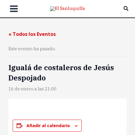
Ir
Bus
al
contenido
« Todos los Eventos
Este evento ha pasado.
Igualá de costaleros de Jesús
Despojado
16 de enero a las 21:00
Añadir al calendario