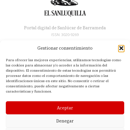
Portal digital de Sanlúcar de Barrameda
ISSN: 3020-9269
Gestionar consentimiento
Secciones
Para ofrecer las mejores experiencias, utilizamos tecnologías como
Artículos
las cookies para almacenar y/o acceder a la información del
Semana Santa
dispositivo. El consentimiento de estas tecnologías nos permitirá
procesar datos como el comportamiento de navegación o las
Nosotros
identificaciones únicas en este sitio. No consentir o retirar el
consentimiento, puede afectar negativamente a ciertas
Acerca de
características y funciones.
Contacto
Política de privacidad
Aceptar
Aviso legal
Política de cookies (UE)
Denegar