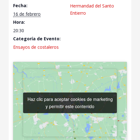
Fecha:
Hermandad del Santo
Entierro
16 de febrero
Hora:
20:30
Categoría de Evento:
Ensayos de costaleros
Haz clic para aceptar cookies de marketing
Haz clic para aceptar cookies de marketing
y permitir este contenido
y permitir este contenido