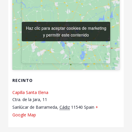
Haz clic para aceptar cookies de marketing
Haz clic para aceptar cookies de marketing
y permitir este contenido
y permitir este contenido
RECINTO
Capilla Santa Elena
Ctra. de la Jara, 11
Sanlúcar de Barrameda
,
Cádiz
11540
Spain
+
Google Map