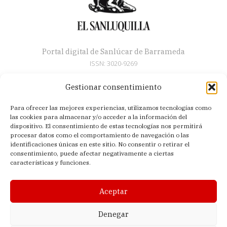
Portal digital de Sanlúcar de Barrameda
ISSN: 3020-9269
Gestionar consentimiento
Secciones
Para ofrecer las mejores experiencias, utilizamos tecnologías como
Artículos
las cookies para almacenar y/o acceder a la información del
Semana Santa
dispositivo. El consentimiento de estas tecnologías nos permitirá
procesar datos como el comportamiento de navegación o las
Nosotros
identificaciones únicas en este sitio. No consentir o retirar el
consentimiento, puede afectar negativamente a ciertas
Acerca de
características y funciones.
Contacto
Política de privacidad
Aceptar
Aviso legal
Política de cookies (UE)
Denegar