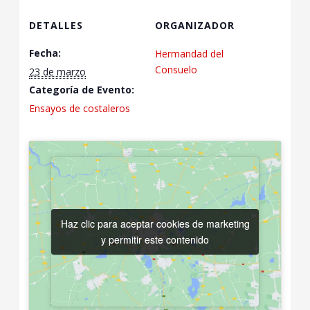
DETALLES
ORGANIZADOR
Fecha:
Hermandad del
Consuelo
23 de marzo
Categoría de Evento:
Ensayos de costaleros
Haz clic para aceptar cookies de marketing
Haz clic para aceptar cookies de marketing
y permitir este contenido
y permitir este contenido