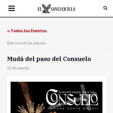
Ir
Bus
al
contenido
« Todos los Eventos
Este evento ha pasado.
Mudá del paso del Consuelo
23 de marzo