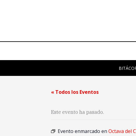
Ir
al
contenido
BITÁCO
« Todos los Eventos
Este evento ha pasado.
Evento enmarcado en
Octava del C