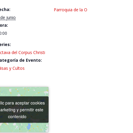
echa:
Parroquia de la O
 de junio
ora:
0:00
eries:
ctava del Corpus Christi
ategoría de Evento:
isas y Cultos
lic para aceptar cookies
lic para aceptar cookies
arketing y permitir este
arketing y permitir este
contenido
contenido