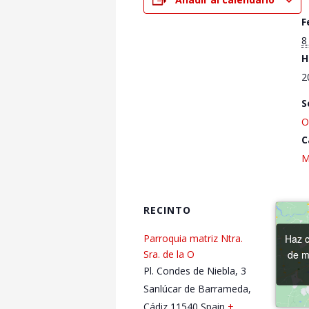
F
8
H
2
S
O
C
M
RECINTO
Haz c
Haz c
Parroquia matriz Ntra.
de m
de m
Sra. de la O
Pl. Condes de Niebla, 3
Sanlúcar de Barrameda
,
Cádiz
11540
Spain
+