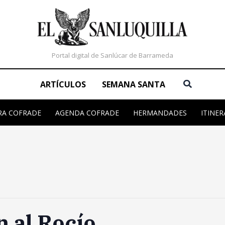
Portal digital de Sanlúcar de Barrameda
Buscar
ARTÍCULOS
SEMANA SANTA
RA COFRADE
AGENDA COFRADE
HERMANDADES
ITINER
 al Rocío