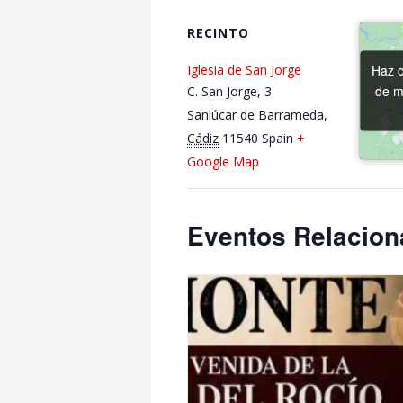
RECINTO
Haz c
Haz c
Iglesia de San Jorge
de m
de m
C. San Jorge, 3
Sanlúcar de Barrameda
,
Cádiz
11540
Spain
+
Google Map
Eventos Relacio