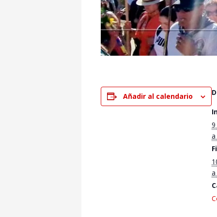
D
Añadir al calendario
I
9
a
F
1
a
C
C