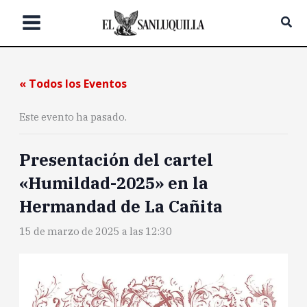
Ir
Bus
al
contenido
« Todos los Eventos
Este evento ha pasado.
Presentación del cartel
«Humildad-2025» en la
Hermandad de La Cañita
15 de marzo de 2025 a las 12:30