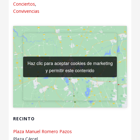
Conciertos
,
Convivencias
Haz clic para aceptar cookies de marketing
Haz clic para aceptar cookies de marketing
y permitir este contenido
y permitir este contenido
RECINTO
Plaza Manuel Romero Pazos
Plaza Cárcel