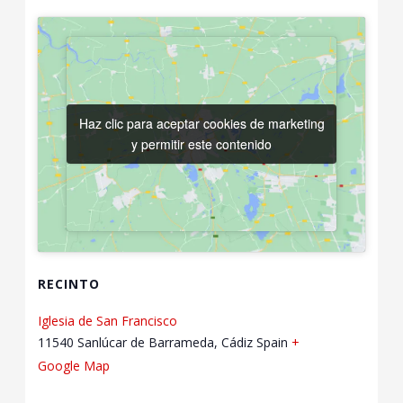
Haz clic para aceptar cookies de marketing
Haz clic para aceptar cookies de marketing
y permitir este contenido
y permitir este contenido
RECINTO
Iglesia de San Francisco
11540 Sanlúcar de Barrameda, Cádiz
Spain
+
Google Map