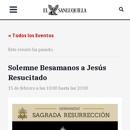
Ir
Bus
al
contenido
« Todos los Eventos
Este evento ha pasado.
Solemne Besamanos a Jesús
Resucitado
15 de febrero a las 10:00
hasta las
20:00