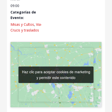
09:00
Categorías de
Evento:
Misas y Cultos
,
Via-
Crucis y traslados
Haz clic para aceptar cookies de marketing
Haz clic para aceptar cookies de marketing
y permitir este contenido
y permitir este contenido