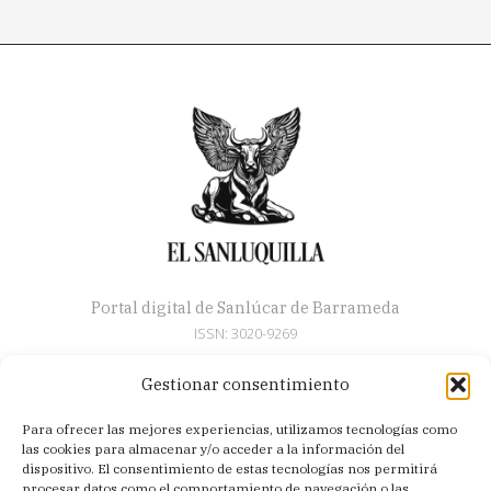
Portal digital de Sanlúcar de Barrameda
ISSN: 3020-9269
Gestionar consentimiento
Secciones
Para ofrecer las mejores experiencias, utilizamos tecnologías como
Artículos
las cookies para almacenar y/o acceder a la información del
Semana Santa
dispositivo. El consentimiento de estas tecnologías nos permitirá
procesar datos como el comportamiento de navegación o las