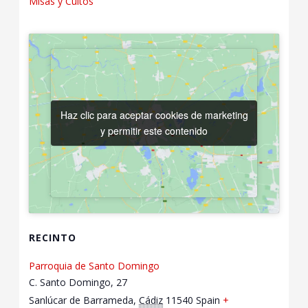
Misas y Cultos
Haz clic para aceptar cookies de marketing
Haz clic para aceptar cookies de marketing
y permitir este contenido
y permitir este contenido
RECINTO
Parroquia de Santo Domingo
C. Santo Domingo, 27
Sanlúcar de Barrameda
,
Cádiz
11540
Spain
+