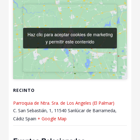
Haz clic para aceptar cookies de marketing
Haz clic para aceptar cookies de marketing
y permitir este contenido
y permitir este contenido
RECINTO
Parroquia de Ntra. Sra. de Los Angeles (El Palmar)
C. San Sebastián, 1, 11540 Sanlúcar de Barrameda,
Cádiz
Spain
+ Google Map