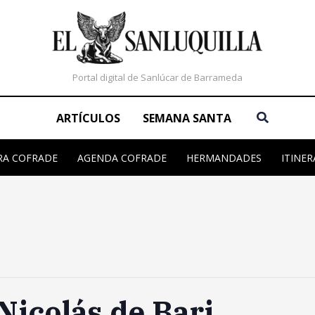
Portal digital de Sanlúcar de Barrameda
Buscar
ARTÍCULOS
SEMANA SANTA
RA COFRADE
AGENDA COFRADE
HERMANDADES
ITINER
Nicolás de Bari