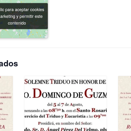
lic para aceptar cookies
lic para aceptar cookies
arketing y permitir este
arketing y permitir este
contenido
contenido
nados