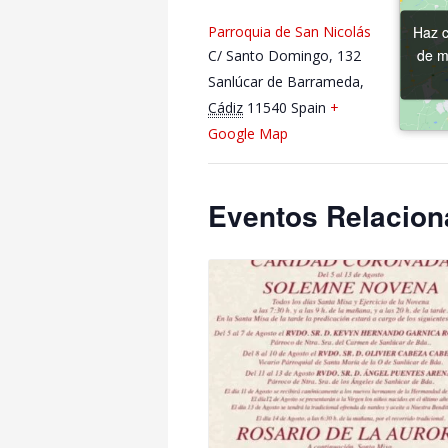
Haz c
Haz c
Parroquia de San Nicolás
de m
de m
C/ Santo Domingo, 132
Sanlúcar de Barrameda
,
Cádiz
11540
Spain
+
Google Map
Eventos Relacio