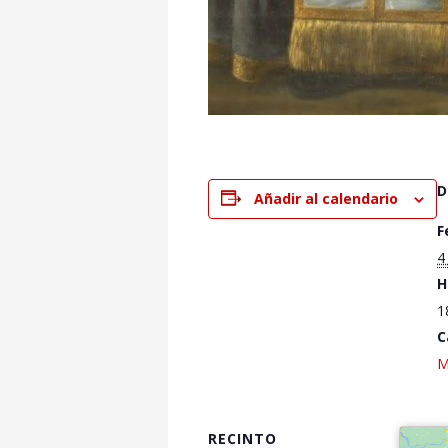
D
Añadir al calendario
F
4
H
1
C
M
RECINTO