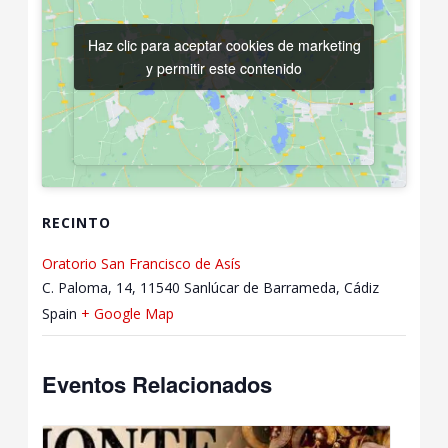
Haz clic para aceptar cookies de marketing
Haz clic para aceptar cookies de marketing
y permitir este contenido
y permitir este contenido
RECINTO
Oratorio San Francisco de Asís
C. Paloma, 14, 11540 Sanlúcar de Barrameda, Cádiz
Spain
+ Google Map
Eventos Relacionados