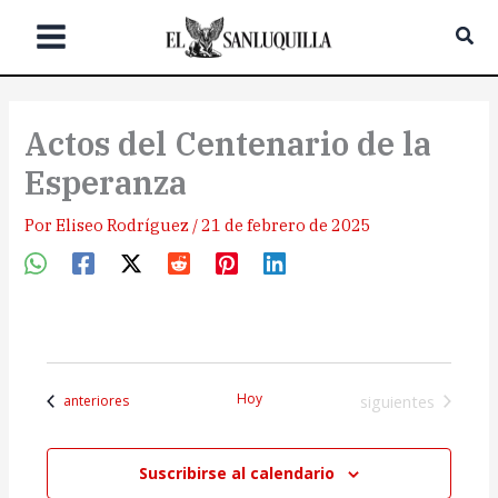
Ir
Bus
al
contenido
Actos del Centenario de la
Esperanza
Por
Eliseo Rodríguez
/
21 de febrero de 2025
Hoy
Eventos
Eventos
siguientes
anteriores
Suscribirse al calendario