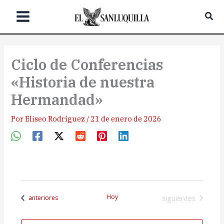
Ir
Bus
al
contenido
Ciclo de Conferencias
«Historia de nuestra
Hermandad»
Por
Eliseo Rodríguez
/
21 de enero de 2026
Hoy
Eventos
Eventos
siguientes
anteriores