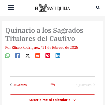
Ir
Bus
al
contenido
Quinario a los Sagrados
Titulares del Cautivo
Por
Eliseo Rodríguez
/
21 de febrero de 2025
Hoy
Eventos
Eventos
siguientes
anteriores
Suscribirse al calendario