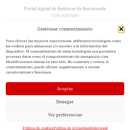
Portal digital de Sanlúcar de Barrameda
ISSN: 3020-9269
Gestionar consentimiento
Secciones
Para ofrecer las mejores experiencias, utilizamos tecnologías como
Artículos
las cookies para almacenar y/o acceder a la información del
Semana Santa
dispositivo. El consentimiento de estas tecnologías nos permitirá
procesar datos como el comportamiento de navegación o las
Nosotros
identificaciones únicas en este sitio. No consentir o retirar el
consentimiento, puede afectar negativamente a ciertas
Acerca de
características y funciones.
Contacto
Política de privacidad
Aceptar
Aviso legal
Política de cookies (UE)
Denegar
Ver preferencias
© 2026 El Sanluquilla | Editado en Sanlúcar de Barrameda (Cádiz,
España) |
Lagomedia Digital
Política de cookies
Política de privacidad
Aviso legal