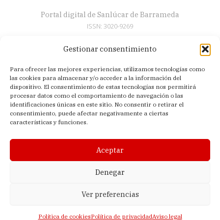
Portal digital de Sanlúcar de Barrameda
ISSN: 3020-9269
Gestionar consentimiento
Secciones
Para ofrecer las mejores experiencias, utilizamos tecnologías como
Artículos
las cookies para almacenar y/o acceder a la información del
Semana Santa
dispositivo. El consentimiento de estas tecnologías nos permitirá
procesar datos como el comportamiento de navegación o las
Nosotros
identificaciones únicas en este sitio. No consentir o retirar el
consentimiento, puede afectar negativamente a ciertas
Acerca de
características y funciones.
Contacto
Política de privacidad
Aceptar
Aviso legal
Política de cookies (UE)
Denegar
Ver preferencias
© 2026 El Sanluquilla | Editado en Sanlúcar de Barrameda (Cádiz,
España) |
Lagomedia Digital
Política de cookies
Política de privacidad
Aviso legal