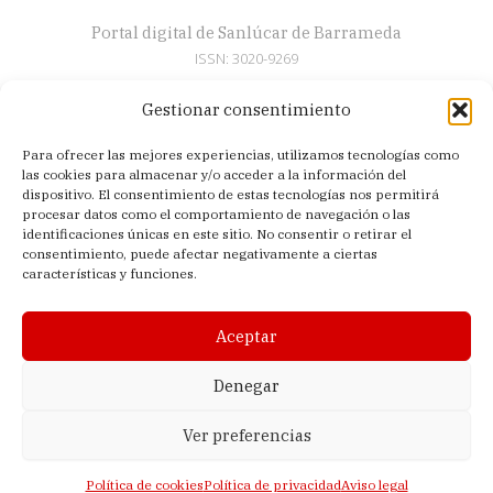
Portal digital de Sanlúcar de Barrameda
ISSN: 3020-9269
Gestionar consentimiento
Secciones
Para ofrecer las mejores experiencias, utilizamos tecnologías como
Artículos
las cookies para almacenar y/o acceder a la información del
Semana Santa
dispositivo. El consentimiento de estas tecnologías nos permitirá
procesar datos como el comportamiento de navegación o las
Nosotros
identificaciones únicas en este sitio. No consentir o retirar el
consentimiento, puede afectar negativamente a ciertas
Acerca de
características y funciones.
Contacto
Política de privacidad
Aceptar
Aviso legal
Política de cookies (UE)
Denegar
Ver preferencias
© 2026 El Sanluquilla | Editado en Sanlúcar de Barrameda (Cádiz,
España) |
Lagomedia Digital
Política de cookies
Política de privacidad
Aviso legal