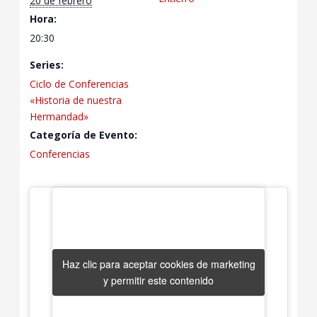
20 de febrero
Hora:
20:30
Series:
Ciclo de Conferencias
«Historia de nuestra
Hermandad»
Categoría de Evento:
Conferencias
Haz clic para aceptar cookies de marketing
Haz clic para aceptar cookies de marketing
y permitir este contenido
y permitir este contenido