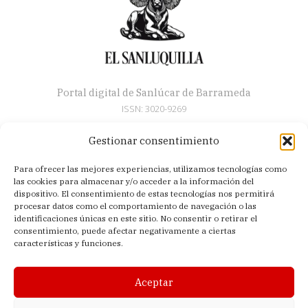
Portal digital de Sanlúcar de Barrameda
ISSN: 3020-9269
Gestionar consentimiento
Secciones
Para ofrecer las mejores experiencias, utilizamos tecnologías como
Artículos
las cookies para almacenar y/o acceder a la información del
Semana Santa
dispositivo. El consentimiento de estas tecnologías nos permitirá
procesar datos como el comportamiento de navegación o las
Nosotros
identificaciones únicas en este sitio. No consentir o retirar el
consentimiento, puede afectar negativamente a ciertas
Acerca de
características y funciones.
Contacto
Política de privacidad
Aceptar
Aviso legal
Política de cookies (UE)