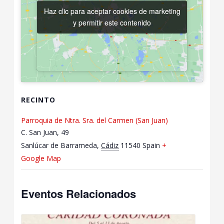
Haz clic para aceptar cookies de marketing
Haz clic para aceptar cookies de marketing
y permitir este contenido
y permitir este contenido
RECINTO
Parroquia de Ntra. Sra. del Carmen (San Juan)
C. San Juan, 49
Sanlúcar de Barrameda
,
Cádiz
11540
Spain
+
Google Map
Eventos Relacionados