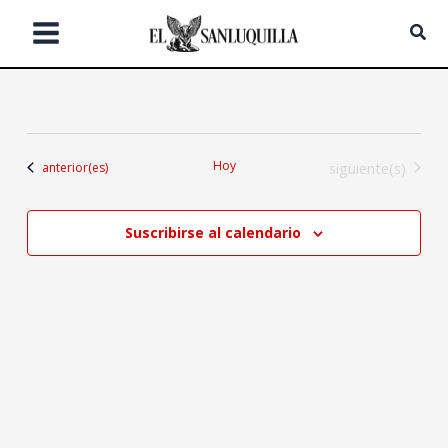
Ir
Bus
al
contenido
Hoy
Eventos
Eventos
siguiente(s)
anterior(es)
Suscribirse al calendario