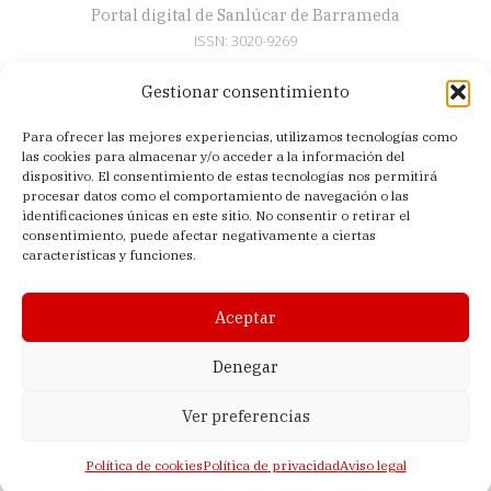
Portal digital de Sanlúcar de Barrameda
ISSN: 3020-9269
Gestionar consentimiento
Secciones
Para ofrecer las mejores experiencias, utilizamos tecnologías como
Artículos
las cookies para almacenar y/o acceder a la información del
Semana Santa
dispositivo. El consentimiento de estas tecnologías nos permitirá
procesar datos como el comportamiento de navegación o las
Nosotros
identificaciones únicas en este sitio. No consentir o retirar el
consentimiento, puede afectar negativamente a ciertas
Acerca de
características y funciones.
Contacto
Política de privacidad
Aceptar
Aviso legal
Política de cookies (UE)
Denegar
Ver preferencias
© 2026 El Sanluquilla | Editado en Sanlúcar de Barrameda (Cádiz,
España) |
Lagomedia Digital
Política de cookies
Política de privacidad
Aviso legal