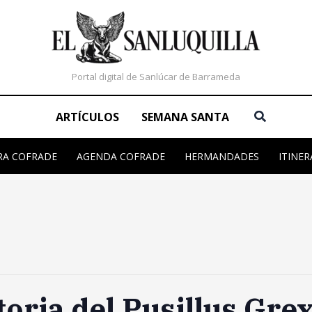
Portal digital de Sanlúcar de Barrameda
Buscar
ARTÍCULOS
SEMANA SANTA
RA COFRADE
AGENDA COFRADE
HERMANDADES
ITINER
oria del Pusillus Gre