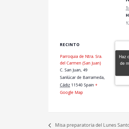
1
H
1
RECINTO
Haz c
Haz c
Parroquia de Ntra. Sra.
de m
de m
del Carmen (San Juan)
C. San Juan, 49
Sanlúcar de Barrameda
,
Cádiz
11540
Spain
+
Google Map
Misa preparatoria del Lunes Sant