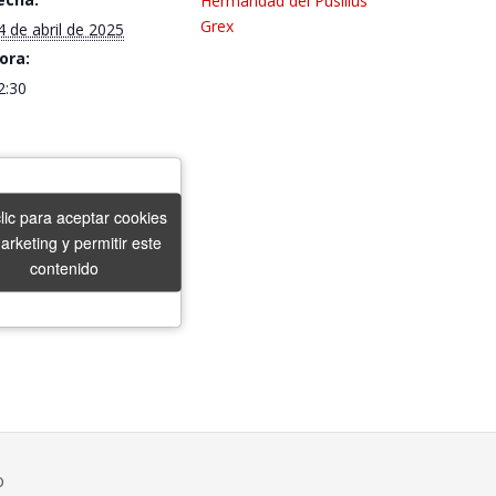
Hermandad del Pusillus
Grex
4 de abril de 2025
ora:
2:30
lic para aceptar cookies
lic para aceptar cookies
arketing y permitir este
arketing y permitir este
contenido
contenido
o