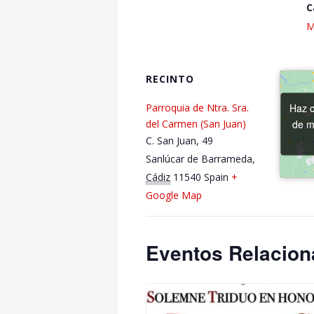
C
M
RECINTO
Haz c
Haz c
Parroquia de Ntra. Sra.
de m
de m
del Carmen (San Juan)
C. San Juan, 49
Sanlúcar de Barrameda
,
Cádiz
11540
Spain
+
Google Map
Eventos Relacio