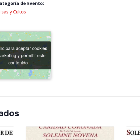
ategoría de Evento:
isas y Cultos
lic para aceptar cookies
lic para aceptar cookies
arketing y permitir este
arketing y permitir este
contenido
contenido
nados