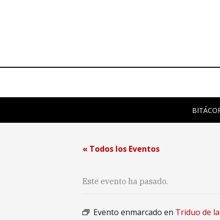
Ir
al
contenido
BITÁCO
« Todos los Eventos
Este evento ha pasado.
Evento enmarcado en
Triduo de l