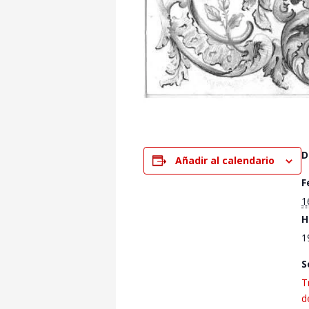
D
Añadir al calendario
F
1
H
1
S
T
d