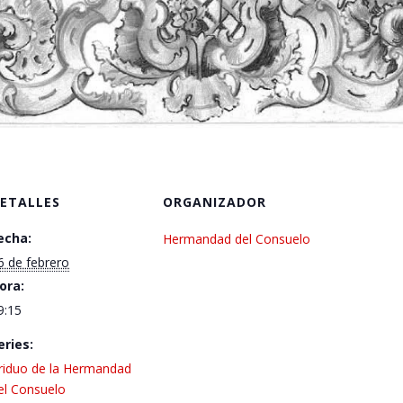
ETALLES
ORGANIZADOR
echa:
Hermandad del Consuelo
6 de febrero
ora:
9:15
eries:
riduo de la Hermandad
el Consuelo