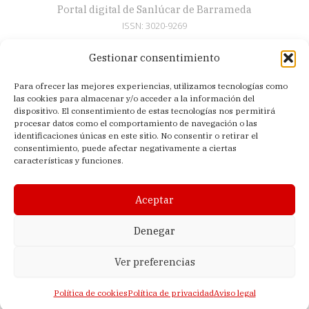
Portal digital de Sanlúcar de Barrameda
ISSN: 3020-9269
Gestionar consentimiento
Secciones
Para ofrecer las mejores experiencias, utilizamos tecnologías como
Artículos
las cookies para almacenar y/o acceder a la información del
Semana Santa
dispositivo. El consentimiento de estas tecnologías nos permitirá
procesar datos como el comportamiento de navegación o las
Nosotros
identificaciones únicas en este sitio. No consentir o retirar el
consentimiento, puede afectar negativamente a ciertas
Acerca de
características y funciones.
Contacto
Política de privacidad
Aceptar
Aviso legal
Política de cookies (UE)
Denegar
Ver preferencias
© 2026 El Sanluquilla | Editado en Sanlúcar de Barrameda (Cádiz,
España) |
Lagomedia Digital
Política de cookies
Política de privacidad
Aviso legal