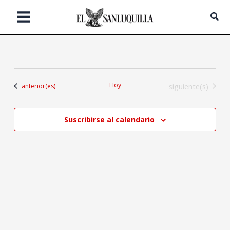
Ir
Bus
al
contenido
Hoy
Eventos
Eventos
siguiente(s)
anterior(es)
Suscribirse al calendario