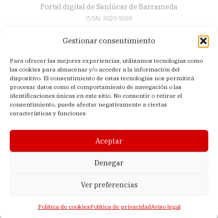
Portal digital de Sanlúcar de Barrameda
ISSN: 3020-9269
Gestionar consentimiento
Secciones
Para ofrecer las mejores experiencias, utilizamos tecnologías como
Artículos
las cookies para almacenar y/o acceder a la información del
Semana Santa
dispositivo. El consentimiento de estas tecnologías nos permitirá
procesar datos como el comportamiento de navegación o las
Nosotros
identificaciones únicas en este sitio. No consentir o retirar el
consentimiento, puede afectar negativamente a ciertas
Acerca de
características y funciones.
Contacto
Política de privacidad
Aceptar
Aviso legal
Política de cookies (UE)
Denegar
Ver preferencias
© 2026 El Sanluquilla | Editado en Sanlúcar de Barrameda (Cádiz,
España) |
Lagomedia Digital
Política de cookies
Política de privacidad
Aviso legal