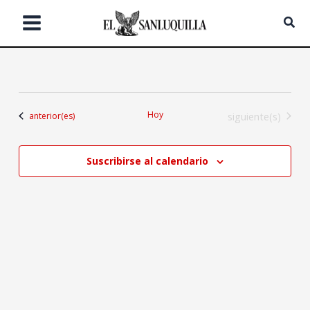
Ir
Bus
al
contenido
Hoy
Eventos
Eventos
siguiente(s)
anterior(es)
Suscribirse al calendario