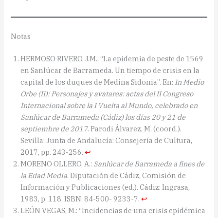
Notas
HERMOSO RIVERO, J.M.: “La epidemia de peste de 1569
en Sanlúcar de Barrameda. Un tiempo de crisis en la
capital de los duques de Medina Sidonia”. En:
In Medio
Orbe (II): Personajes y avatares: actas del II Congreso
Internacional sobre la I Vuelta al Mundo, celebrado en
Sanlúcar de Barrameda (Cádiz) los días 20 y 21 de
septiembre de 2017
. Parodi Álvarez, M. (coord.).
Sevilla: Junta de Andalucía: Consejería de Cultura,
2017, pp. 243-256.
↩︎
MORENO OLLERO, A.:
Sanlúcar de Barrameda a fines de
la Edad Media
. Diputación de Cádiz, Comisión de
Información y Publicaciones (ed.). Cádiz: Ingrasa,
1983, p. 118. ISBN: 84-500- 9233-7.
↩︎
LEÓN VEGAS, M.: “Incidencias de una crisis epidémica