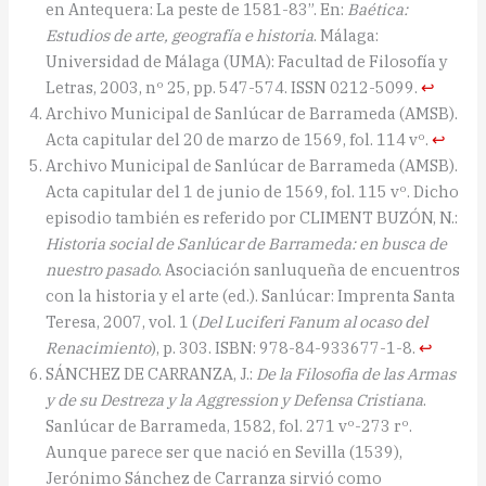
en Antequera: La peste de 1581-83”. En:
Baética:
Estudios de arte, geografía e historia
. Málaga:
Universidad de Málaga (UMA): Facultad de Filosofía y
Letras, 2003, nº 25, pp. 547-574. ISSN 0212-5099.
↩︎
Archivo Municipal de Sanlúcar de Barrameda (AMSB).
Acta capitular del 20 de marzo de 1569, fol. 114 vº.
↩︎
Archivo Municipal de Sanlúcar de Barrameda (AMSB).
Acta capitular del 1 de junio de 1569, fol. 115 vº. Dicho
episodio también es referido por CLIMENT BUZÓN, N.:
Historia social de Sanlúcar de Barrameda: en busca de
nuestro pasado
. Asociación sanluqueña de encuentros
con la historia y el arte (ed.). Sanlúcar: Imprenta Santa
Teresa, 2007, vol. 1 (
Del Luciferi Fanum al ocaso del
Renacimiento
), p. 303. ISBN: 978-84-933677-1-8.
↩︎
SÁNCHEZ DE CARRANZA, J.:
De la Filosofia de las Armas
y de su Destreza y la Aggression y Defensa Cristiana
.
Sanlúcar de Barrameda, 1582, fol. 271 vº-273 rº.
Aunque parece ser que nació en Sevilla (1539),
Jerónimo Sánchez de Carranza sirvió como