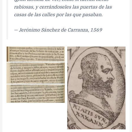
rabiosas, y cerrándoseles las puertas de las
casas de las calles por las que pasaban.
— Jerónimo Sánchez de Carranza, 1569
Extracto de la obra De la
Filosofia de las Armas y de
su Destreza y la
Aggression y Defensa
Cristiana (Sánchez de
Jerónimo Sánchez de
Carranza, 1569).
Carranza.