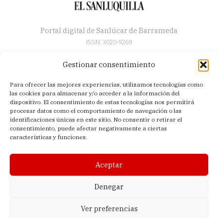
Portal digital de Sanlúcar de Barrameda
ISSN: 3020-9269
Gestionar consentimiento
Secciones
Para ofrecer las mejores experiencias, utilizamos tecnologías como
Artículos
las cookies para almacenar y/o acceder a la información del
Semana Santa
dispositivo. El consentimiento de estas tecnologías nos permitirá
procesar datos como el comportamiento de navegación o las
Nosotros
identificaciones únicas en este sitio. No consentir o retirar el
consentimiento, puede afectar negativamente a ciertas
Acerca de
características y funciones.
Contacto
Política de privacidad
Aceptar
Aviso legal
Política de cookies (UE)
Denegar
Ver preferencias