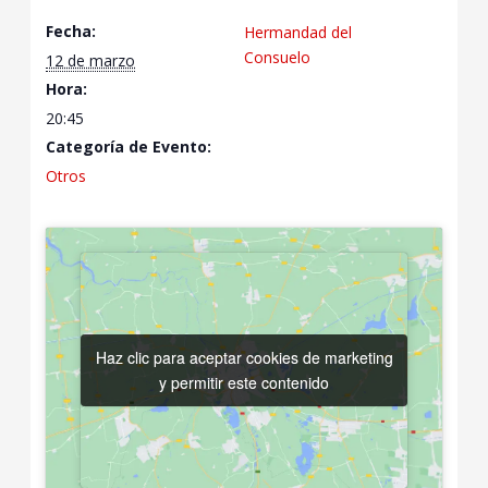
Fecha:
Hermandad del
Consuelo
12 de marzo
Hora:
20:45
Categoría de Evento:
Otros
Haz clic para aceptar cookies de marketing
Haz clic para aceptar cookies de marketing
y permitir este contenido
y permitir este contenido