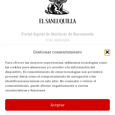
Portal digital de Sanlúcar de Barrameda
ISSN: 3020-9269
Gestionar consentimiento
Secciones
Para ofrecer las mejores experiencias, utilizamos tecnologías como
Artículos
las cookies para almacenar y/o acceder a la información del
Semana Santa
dispositivo. El consentimiento de estas tecnologías nos permitirá
procesar datos como el comportamiento de navegación o las
Nosotros
identificaciones únicas en este sitio. No consentir o retirar el
consentimiento, puede afectar negativamente a ciertas
Acerca de
características y funciones.
Contacto
Política de privacidad
Aceptar
Aviso legal
Política de cookies (UE)