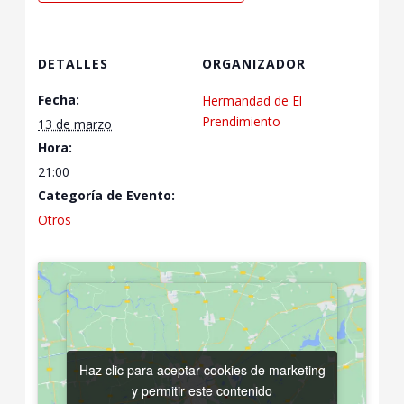
DETALLES
ORGANIZADOR
Fecha:
Hermandad de El
Prendimiento
13 de marzo
Hora:
21:00
Categoría de Evento:
Otros
Haz clic para aceptar cookies de marketing
Haz clic para aceptar cookies de marketing
y permitir este contenido
y permitir este contenido